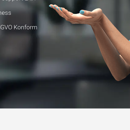
iness
DSGVO Konform
ein Paket und
Starte no