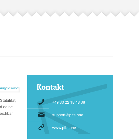
Kontakt
tabilität,
+49 30 22 18 48 38
t deine
eichbar.
support@pits.one
www.pits.one