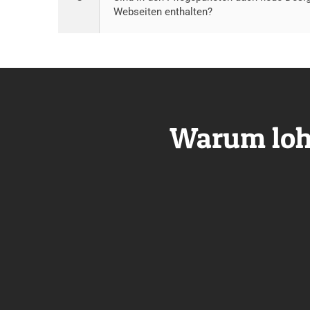
Webseiten enthalten?
Warum lohn
Sicher
Regelmäßige Updates und Backups halten deine
Unsere S
Webseite geschützt. Wir überwachen aktiv
Ausfälle.
Sicherheitslücken und beheben Risiken. So
Perform
bleibt deine Online-Präsenz rund um die Uhr
abgesichert.