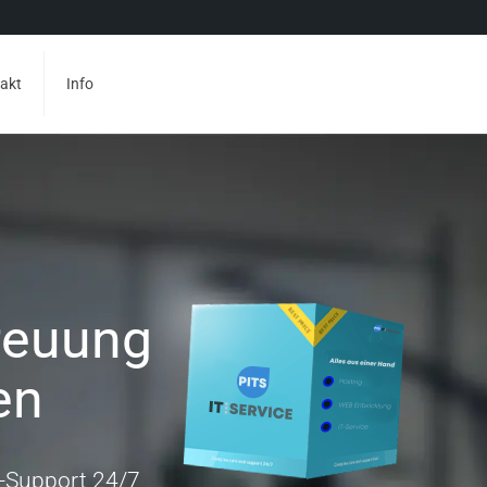
akt
Info
reuung
en
 -Support 24/7