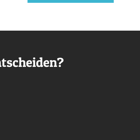
tscheiden?
t
Komplett versorgt
rt für dich
Von Wartung über Sicherheit bis zu kleinen
irekte
Änderungen. Alles aus einer Hand –
 du dich
unkompliziert und transparent. So sparst du Zeit,
Nerven und Kosten.