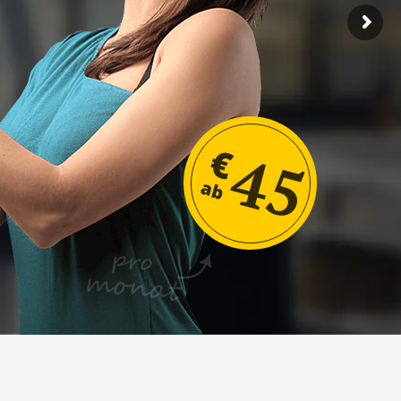
€
45
ab
ch heute