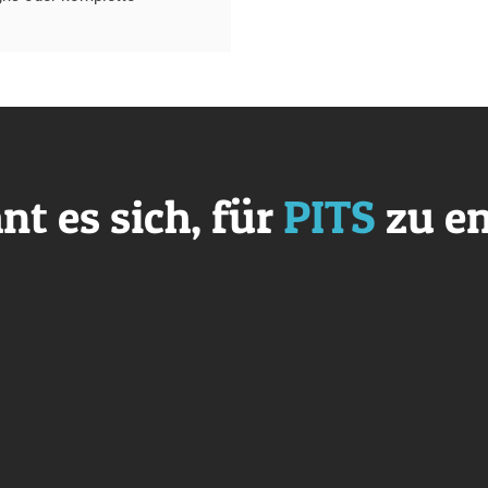
t es sich, für
PITS
zu en
Stabil
Schneller suppor
ysteme laufen zuverlässig und ohne
Fragen oder Probleme? Wir sind sofo
 Optimierte Technik sorgt für starke
da. Kurze Reaktionszeiten und d
ance. Damit deine Webseite immer
Ansprechpartner. Support, auf den
erreichbar bleibt.
verlassen kannst.